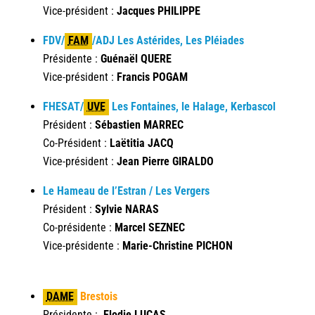
Vice-président :
Jacques PHILIPPE
FDV
/
FAM
/
ADJ Les Astérides, Les Pléiades
Présidente :
Guénaël QUERE
Vice-président :
Francis POGAM
FHESAT
/
UVE
Les Fontaines, le Halage, Kerbascol
Président :
Sébastien MARREC
Co-Président :
Laëtitia JACQ
Vice-président :
Jean Pierre GIRALDO
Le Hameau de l’Estran / Les Vergers
Président :
Sylvie NARAS
Co-présidente :
Marcel SEZNEC
Vice-présidente :
Marie-Christine PICHON
DAME
Brestois
Présidente :
Elodie LUCAS