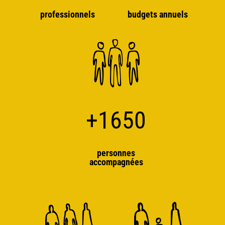
professionnels
budgets annuels
+1650
personnes
accompagnées