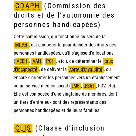
CDAPH
(Commission des
droits et de l’autonomie des
personnes handicapées)
Cette commission, qui fonctionne au sein de la
MDPH
,
est compétente pour décider des droits des
personnes handicapées, qu’il s’agisse d’allocations
(
AEEH
,
AAH
,
PCH
,
etc.), de déterminer le
taux
d’incapacité
,
de délivrer la
carte d’invalidité
,
ou
encore d’orienter les personnes vers un établissement
ou un service médico-social
(
IME
,
ESAT
,
FDV, etc).
Elle est composée d’une vingtaine de membres, dont
un tiers d’entre eux sont des représentants des
personnes handicapées et de leurs familles.
CLIS
(Classe d’inclusion